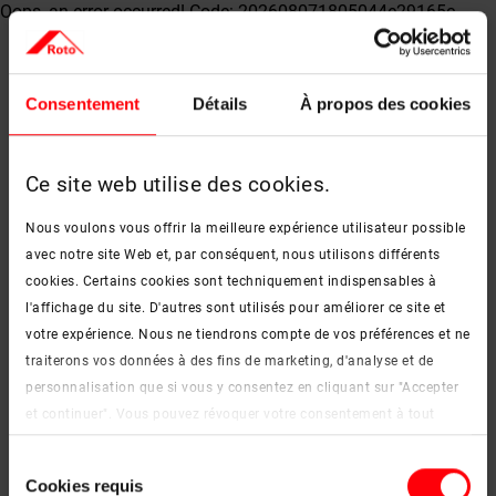
Oops, an error occurred! Code: 202608071805044e29165c
Consentement
Détails
À propos des cookies
Ce site web utilise des cookies.
Nous voulons vous offrir la meilleure expérience utilisateur possible
avec notre site Web et, par conséquent, nous utilisons différents
cookies. Certains cookies sont techniquement indispensables à
l'affichage du site. D'autres sont utilisés pour améliorer ce site et
votre expérience. Nous ne tiendrons compte de vos préférences et ne
traiterons vos données à des fins de marketing, d'analyse et de
personnalisation que si vous y consentez en cliquant sur "Accepter
et continuer". Vous pouvez révoquer votre consentement à tout
moment. Vous trouverez de plus amples informations sur les
Sélection
cookies et les options de personnalisation sous le bouton "Afficher
Cookies requis
du
les détails".